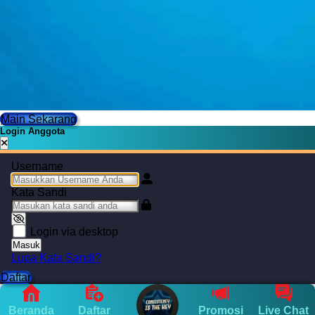
Main Sekarang
Login Anggota
Username
Kata Sandi
Login via desktop
Lupa Kata Sandi?
Daftar
Beranda
Daftar
Promosi
Live Chat