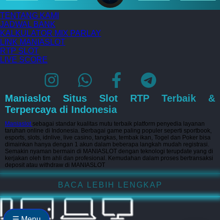
TENTANG KAMI
JADWAL BANK
KALKULATOR MIX PARLAY
LINK MANIASLOT
RTP SLOT
LIVE SCORE
Maniaslot Situs Slot RTP Terbaik &
Terpercaya di Indonesia
Maniaslot
sebagai standar kualitas mutu terbaik platform penyedia layanan
taruhan online di Indonesia. Berbagai game paling populer seperti sportbook,
esports, slots, idnlive, live casino, tangkas, tembak ikan, Togel dan Poker bisa
dimainkan hanya dengan 1 akun dalam beberapa langkah mudah registrasi.
Semakin nyaman bermain di MANIASLOT dengan teknologi terupdate yang di
kerjakan oleh tim ahli dan profesional. Kemudahan dalam proses bertransaksi
deposit atau withdraw di MANIASLOT
BACA LEBIH LENGKAP
☰ Menu