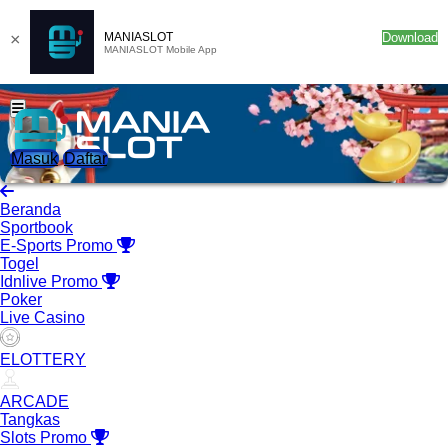
×
MANIASLOT
Download
MANIASLOT Mobile App
Masuk
Daftar
Beranda
Sportbook
E-Sports
Promo
Togel
Idnlive
Promo
Poker
Live Casino
ELOTTERY
ARCADE
Tangkas
Slots
Promo