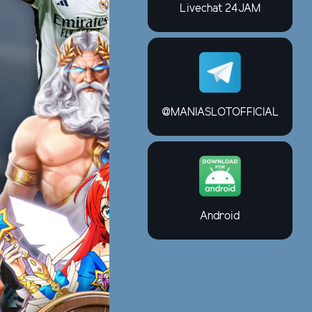
Livechat 24JAM
@MANIASLOTOFFICIAL
Android