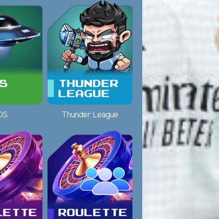
OS
Thunder League