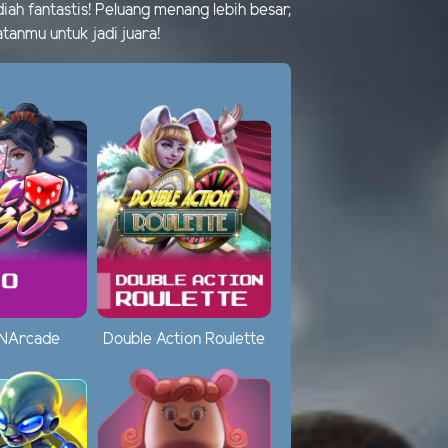
h fantastis! Peluang menang lebih besar,
anmu untuk jadi juara!
DNArcade
Double Action Roulette