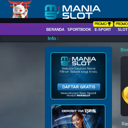
PROMO
PROM
BERANDA
SPORTBOOK
E-SPORT
SLOT
Info :
Selamat datang di
Be
Ras