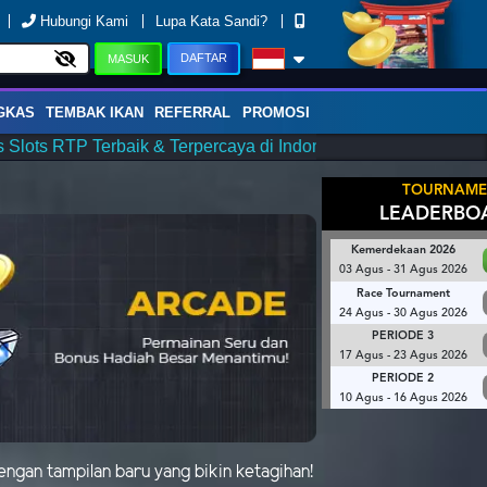
Hubungi Kami
Lupa Kata Sandi?
DAFTAR
GKAS
TEMBAK IKAN
REFERRAL
PROMOSI
ia! Daftar & Dapatkan Welcome Bonus Deposit 50% | Event Sirk
ngan tampilan baru yang bikin ketagihan!