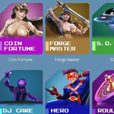
Coin Fortune
Forge Master
S