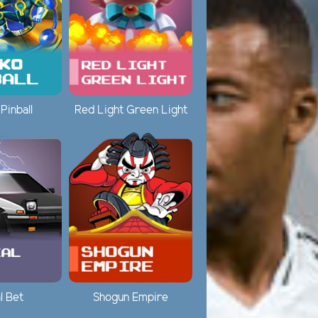
 Pinball
Red Light Green Light
al Bet
Shogun Empire