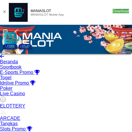
×
MANIASLOT
Download
MANIASLOT Mobile App
Masuk
Daftar
Beranda
Sportbook
E-Sports
Promo
Togel
Idnlive
Promo
Poker
Live Casino
ELOTTERY
ARCADE
Tangkas
Slots
Promo