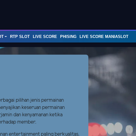
OT
RTP SLOT
LIVE SCORE
PHISING
LIVE SCORE MANIASLOT
rbagai pilihan jenis permainan
 menyajikan keseruan permainan
rjamin dan kenyamanan ketika
terhadap member.
an entertainment paling berkualitas.