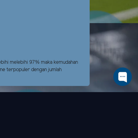
elebihi melebihi 97% maka kemudahan
ine terpopuler dengan jumlah