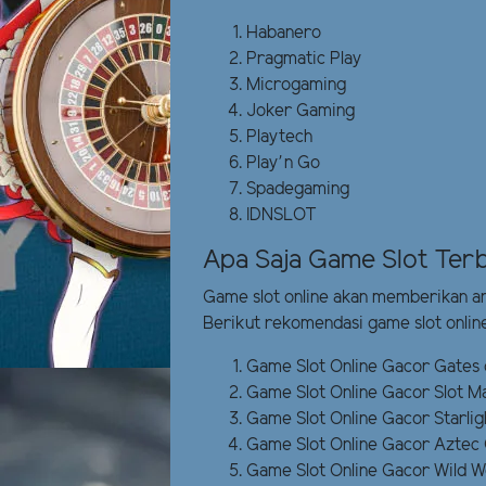
Habanero
Pragmatic Play
Microgaming
Joker Gaming
Playtech
Play'n Go
Spadegaming
IDNSLOT
Apa Saja Game Slot Ter
Game slot online akan memberikan an
Berikut rekomendasi game slot onlin
Game Slot Online Gacor Gates
Game Slot Online Gacor Slot M
Game Slot Online Gacor Starlig
Game Slot Online Gacor Azte
Game Slot Online Gacor Wild W