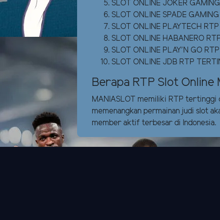
SLOT ONLINE JOKER GAMING
SLOT ONLINE SPADE GAMING
SLOT ONLINE PLAYTECH RTP
SLOT ONLINE HABANERO RTP
SLOT ONLINE PLAY'N GO RTP
SLOT ONLINE JDB RTP TERTI
Berapa RTP Slot Onlin
MANIASLOT memiliki RTP tertinggi da
memenangkan permainan judi slot aka
member aktif terbesar di Indonesia.