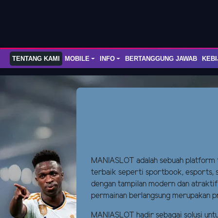
TENTANG KAMI
MOBILE
INFO
BERTANGGUNG JAWAB
KEBI
MANIASLOT adalah sebuah platform ter
terbaik seperti sportbook, esports, 
dengan tampilan modern dan atrakti
permainan berlangsung merupakan p
MANIASLOT hadir sebagai solusi untu